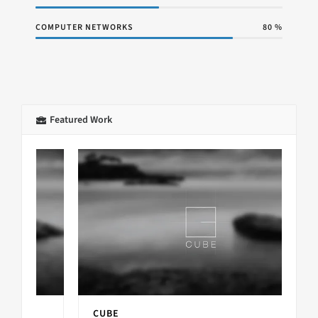
COMPUTER NETWORKS
80
%
Featured Work
CUBE
K